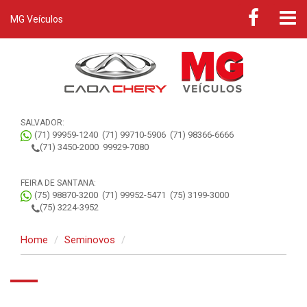
MG Veículos
SALVADOR:
(71) 99959-1240
(71) 99710-5906
(71) 98366-6666
(71) 3450-2000
99929-7080
FEIRA DE SANTANA:
(75) 98870-3200
(71) 99952-5471
(75) 3199-3000
(75) 3224-3952
Home
Seminovos