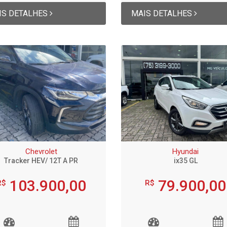
IS DETALHES
MAIS DETALHES
Chevrolet
Hyundai
Tracker HEV/ 12T A PR
ix35 GL
103.900,00
79.900,00
R$
R$