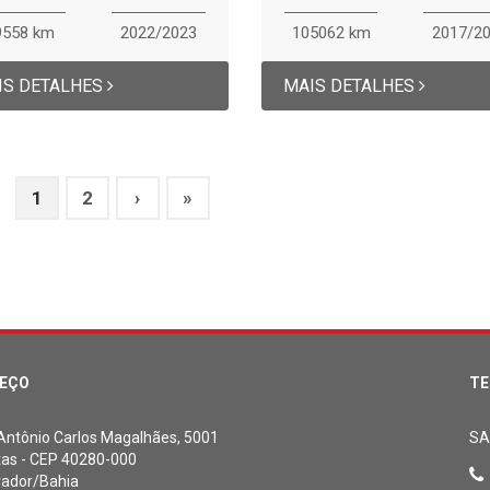
9558 km
2022/2023
105062 km
2017/2
IS DETALHES
MAIS DETALHES
1
2
›
»
EÇO
TE
 Antônio Carlos Magalhães, 5001
SA
tas - CEP 40280-000
vador/Bahia