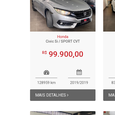
TIGGO 7 PRO
Novo Tiggo 8 Pro
HYBRID MAX DRIV
Honda
Civic Si / SPORT CVT
99.900,00
R$
128959 km
2019/2019
8
MAIS DETALHES
MA