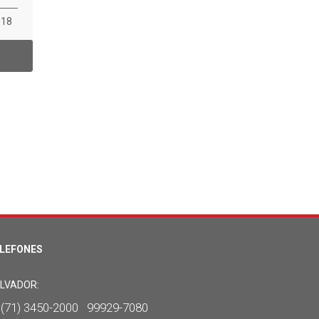
018
LEFONES
LVADOR:
(71) 3450-2000 99929-7080