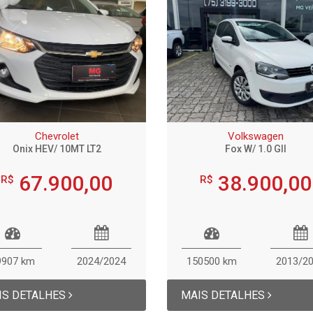
Chevrolet
Volkswagen
Onix HEV/ 10MT LT2
Fox W/ 1.0 GII
67.900,00
38.900,00
R$
R$
9907 km
2024/2024
150500 km
2013/2
IS DETALHES
MAIS DETALHES