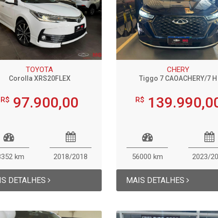
TIGGO 7 PRO MAX
E
DRIVE
TIGGO 7 SPORT
TOYOTA
CHERY
Corolla XRS20FLEX
Tiggo 7 CAOACHERY/7 H
97.900,00
139.990,0
R$
R$
3352 km
2018/2018
56000 km
2023/2
IS DETALHES
MAIS DETALHES