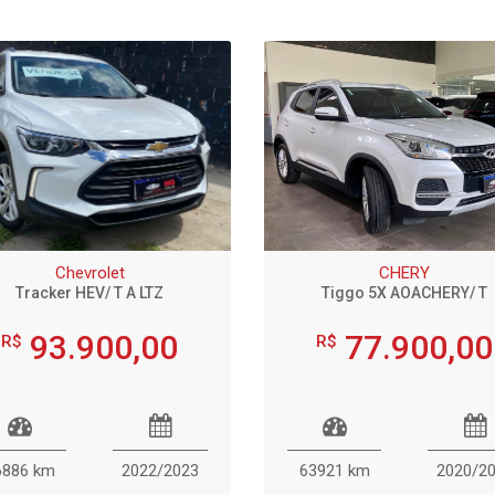
Chevrolet
CHERY
Tracker HEV/ T A LTZ
Tiggo 5X AOACHERY/ T
93.900,00
77.900,00
R$
R$
6886 km
2022/2023
63921 km
2020/2