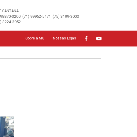
E SANTANA:
 98870-3200
(71) 99952-5471
(75) 3199-3000
5) 3224-3952
Sobre a MG
Nossas Lojas