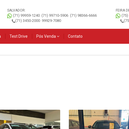
SALVADOR:
FEIRA D
(71) 99959-1240
(71) 99710-5906
(71) 98366-6666
(75)
(71) 3450-2000
99929-7080
(7
a
Test Drive
Pós Venda
Contato
Novo Tiggo 5x PRO
Novo Tiggo 5x
V
2027
SPORT 2027